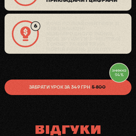
ПРИКЛАДАМИ І ЦИФРАМИ
ХОЧЕ ПОЗНАЙОМИТИСЯ ЗІ
СПЕЦИФІКОЮ
МІЖНАРОДНОГО РИНКУ,
ЩОБ ЗРУШИТИ З “МЕРТВОЇ
ТОЧКИ” ТА ВИЙТИ НА
НОВИЙ РІВЕНЬ ДОХОДУ
знижка
94%
ЗАБРАТИ УРОК ЗА 349 ГРН
5 800
ВІДГУКИ