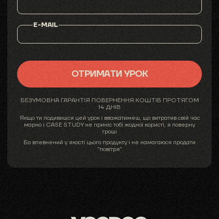
E-MAIL
ОТРИМАТИ УРОК
БЕЗУМОВНА ГАРАНТІЯ ПОВЕРНЕННЯ КОШТІВ ПРОТЯГОМ
14 ДНІВ
Якщо ти подивишся цей урок і вважатимеш, що витратив свій час
марно і CASE STUDY не приніс тобі жодної користі, я поверну
гроші
Бо впевнений у якості цього продукту і не намагаюся продати
“повітря”